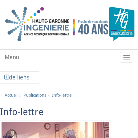
Aller au contenu principal
Menu
Menu
de
navig
Afficher la colonne de liens latéraux
de liens
Accueil
Publications
Info-lettre
Info-lettre