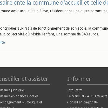
saire ente la commune d'accueil et celle d
une avait accueilli un élève, résident dans une autre commune,
 contribuer aux frais de fonctionnement de son école, la commune d
e la collectivité où réside l'enfant, une somme de 340 euros.
uite
nseiller et assister
Informer
istance juridique
Info-lettre
istance en finances locales
Le Mensuel - ATD Actualité
compagnement Numérique et
Conseil en diagonale