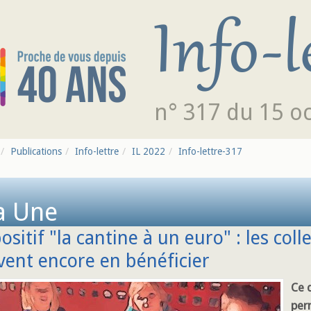
n° 317 du 15 o
Publications
Info-lettre
IL 2022
Info-lettre-317
a Une
ositif "la cantine à un euro" : les colle
ent encore en bénéficier
Ce d
per