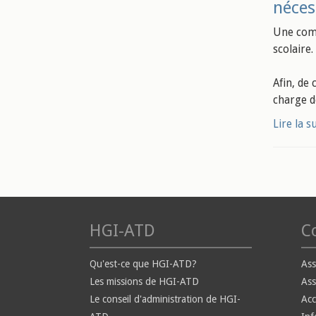
néces
Une comm
scolaire.
Afin, de
charge d
Lire la s
HGI-ATD
Co
Qu'est-ce que HGI-ATD?
Ass
Les missions de HGI-ATD
Ass
Le conseil d'administration de HGI-
Ac