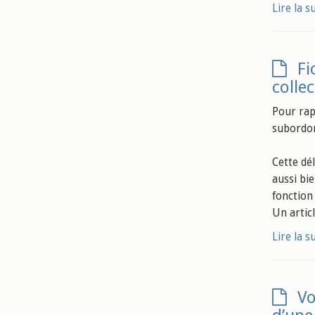
Lire la s
Fi
collec
Pour rap
subordon
Cette dé
aussi bi
fonction
Un articl
Lire la s
Vo