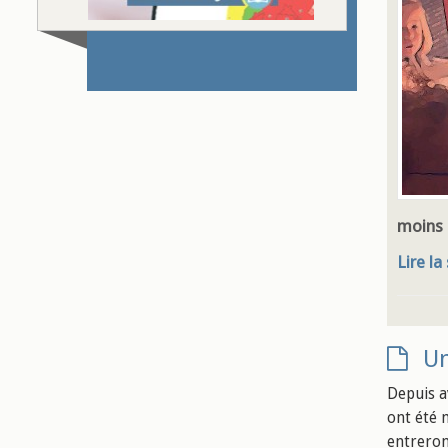
moins 
Lire la
Un
Depuis av
ont été 
entreron