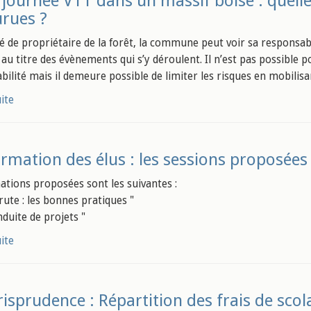
 journée VTT dans un massif boisé : quelle
rues ?
té de propriétaire de la forêt, la commune peut voir sa responsabi
au titre des évènements qui s’y déroulent. Il n’est pas possible
bilité mais il demeure possible de limiter les risques en mobilis
uite
rmation des élus : les sessions proposées
ations proposées sont les suivantes :
crute : les bonnes pratiques "
nduite de projets "
uite
risprudence : Répartition des frais de scol