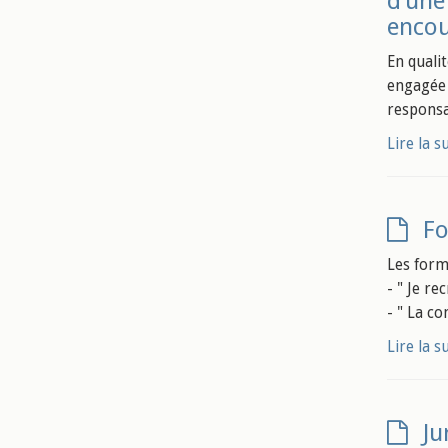
d’une
encou
En quali
engagée 
responsa
Lire la s
Fo
Les form
- " Je re
- " La co
Lire la s
Ju