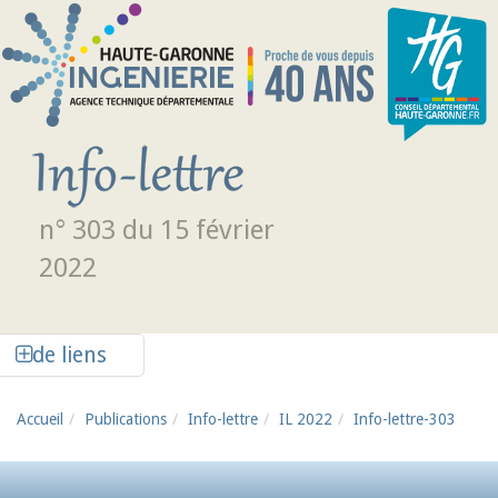
Aller au contenu principal
n° 303 du 15 février
2022
Afficher la colonne de liens latéraux
de liens
Accueil
Publications
Info-lettre
IL 2022
Info-lettre-303