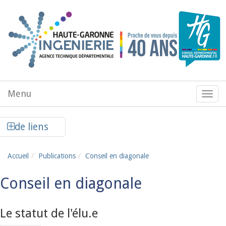
Aller au contenu principal
Menu
Menu
de
navig
Afficher la colonne de liens latéraux
de liens
Accueil
Publications
Conseil en diagonale
Conseil en diagonale
Le statut de l'élu.e