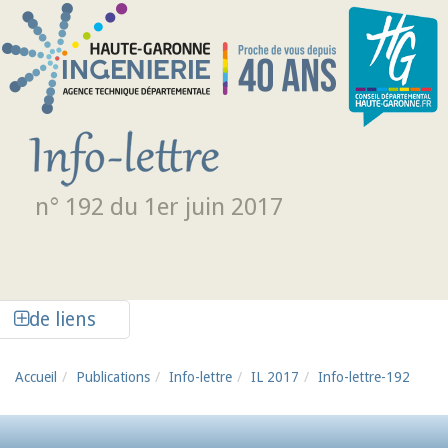
Aller au contenu principal
n° 192 du 1er juin 2017
Afficher la colonne de liens latéraux
de liens
Accueil
Publications
Info-lettre
IL 2017
Info-lettre-192