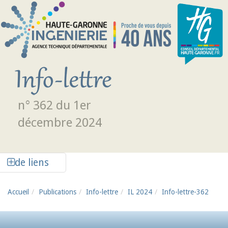
Aller au contenu principal
n° 362 du 1er
décembre 2024
Afficher la colonne de liens latéraux
de liens
Accueil
Publications
Info-lettre
IL 2024
Info-lettre-362