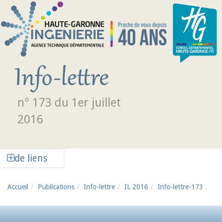
Aller au contenu principal
n° 173 du 1er juillet
2016
Afficher la colonne de liens latéraux
de liens
Accueil
Publications
Info-lettre
IL 2016
Info-lettre-173