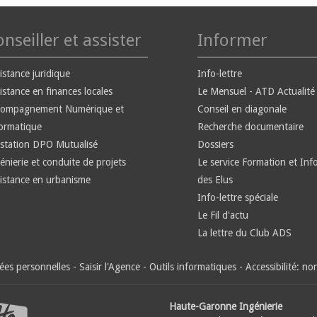
nseiller et assister
Informer
istance juridique
Info-lettre
istance en finances locales
Le Mensuel - ATD Actualité
compagnement Numérique et
Conseil en diagonale
ormatique
Recherche documentaire
station DPO Mutualisé
Dossiers
énierie et conduite de projets
Le service Formation et Inf
istance en urbanisme
des Elus
Info-lettre spéciale
Le Fil d'actu
La lettre du Club ADS
es personnelles
-
Saisir l'Agence
-
Outils informatiques
-
Accessibilité: n
Haute-Garonne Ingénierie