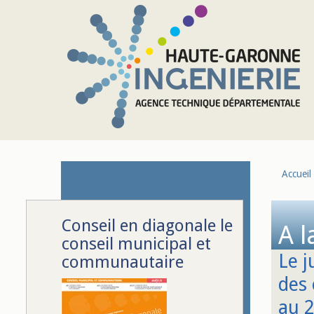
Aller au contenu principal
Accueil
Conseil en diagonale le
A l
conseil municipal et
Le j
communautaire
des 
au 2