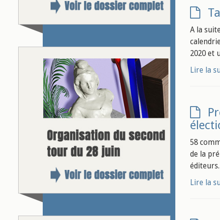
Ta
A la sui
calendri
2020 et 
Lire la s
Pr
élect
58 commu
de la pré
éditeurs.
Lire la s