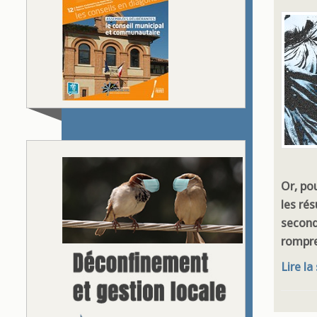
Or, po
les rés
second 
rompre 
Lire la