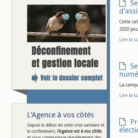
Se
d'ass
Cette cel
2020 pou
Lire la s
Se
numé
La campa
Lire la s
L'Agence à vos côtés
Pr
Depuis le début de cette crise sanitaire et
élect
le confinement,
l'Agence est à vos côtés
et vous communique régulièrement des