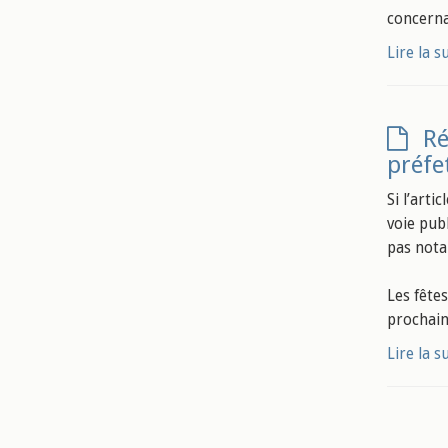
concernan
Lire la s
Ré
préfe
Si l’art
voie pub
pas nota
Les fête
prochain
Lire la s