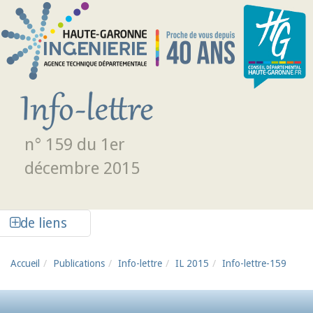
Aller au contenu principal
n° 159 du 1er
décembre 2015
Afficher la colonne de liens latéraux
de liens
Accueil
Publications
Info-lettre
IL 2015
Info-lettre-159