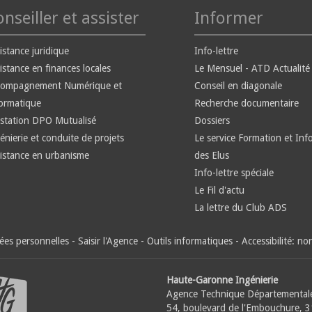
nseiller et assister
Informer
istance juridique
Info-lettre
istance en finances locales
Le Mensuel - ATD Actualité
compagnement Numérique et
Conseil en diagonale
ormatique
Recherche documentaire
station DPO Mutualisé
Dossiers
énierie et conduite de projets
Le service Formation et Inf
istance en urbanisme
des Elus
Info-lettre spéciale
Le Fil d'actu
La lettre du Club ADS
es personnelles
-
Saisir l'Agence
-
Outils informatiques
-
Accessibilité: n
Haute-Garonne Ingénierie
Agence Technique Départemental
54, boulevard de l'Embouchure, 