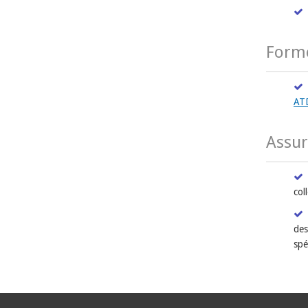
Forme
AT
Assur
col
des
spé