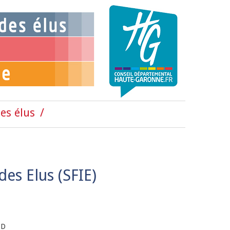
es élus
es Elus (SFIE)
TD