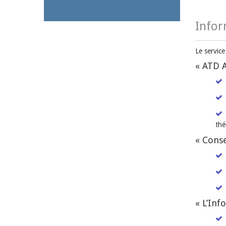
Infor
Le servic
« ATD A
thé
« Conse
« L’Info