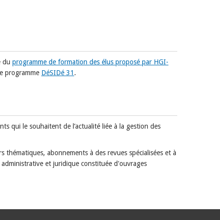
e du
programme de formation des élus proposé par HGI-
 le programme
DéSIDé 31
.
 qui le souhaitent de l’actualité liée à la gestion des
rs thématiques, abonnements à des revues spécialisées et à
 administrative et juridique constituée d'ouvrages