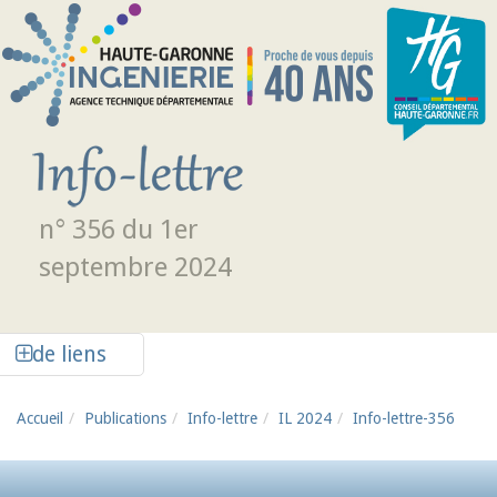
Aller au contenu principal
n° 356 du 1er
septembre 2024
Afficher la colonne de liens latéraux
de liens
Accueil
Publications
Info-lettre
IL 2024
Info-lettre-356