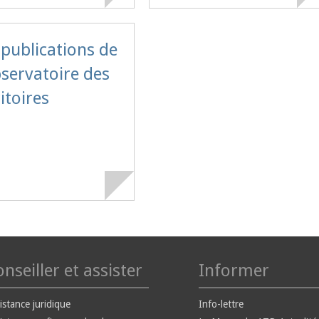
 publications de
bservatoire des
itoires
nseiller et assister
Informer
istance juridique
Info-lettre