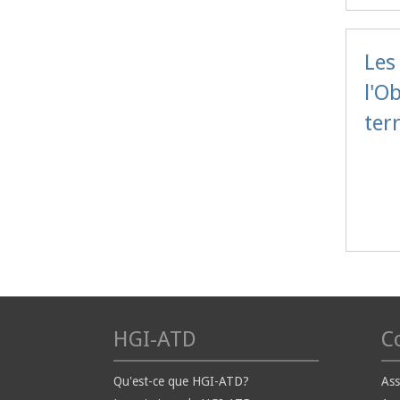
Les
l'O
terr
HGI-ATD
Co
Qu'est-ce que HGI-ATD?
Ass