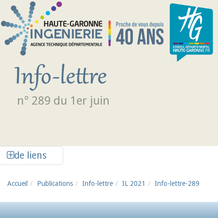
Aller au contenu principal
n° 289 du 1er juin
Afficher la colonne de liens latéraux
de liens
Accueil
Publications
Info-lettre
IL 2021
Info-lettre-289