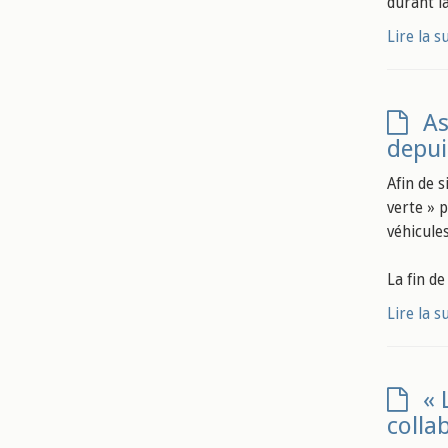
durant l
Lire la s
As
depuis
Afin de 
verte » 
véhicules
La fin de
Lire la s
« 
colla