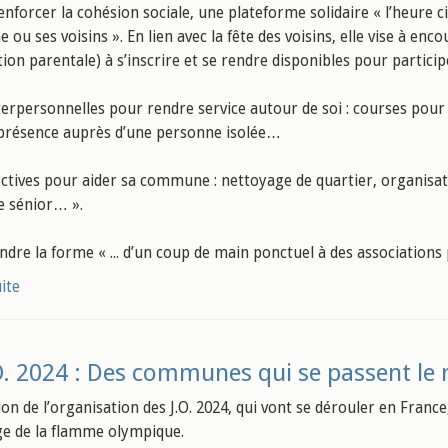
enforcer la cohésion sociale, une plateforme solidaire « l’heure c
u ses voisins ». En lien avec la fête des voisins, elle vise à enc
tion parentale) à s’inscrire et se rendre disponibles pour partici
interpersonnelles pour rendre service autour de soi : courses pour
présence auprès d’une personne isolée…
ollectives pour aider sa commune : nettoyage de quartier, organi
e sénior… ».
ndre la forme « ... d’un coup de main ponctuel à des associations
uite
O. 2024 : Des communes qui se passent le r
ion de l’organisation des J.O. 2024, qui vont se dérouler en Franc
ge de la flamme olympique.