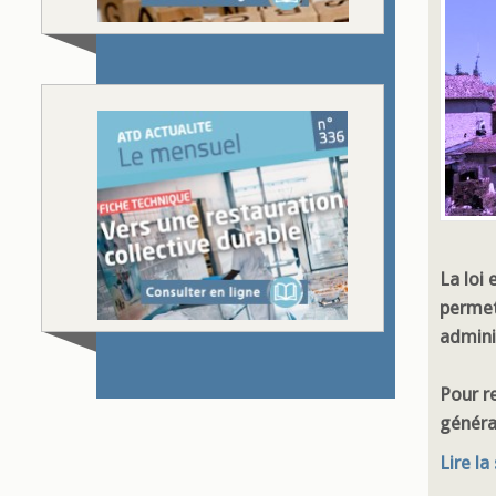
La loi
permet
admini
Pour r
général
Lire la