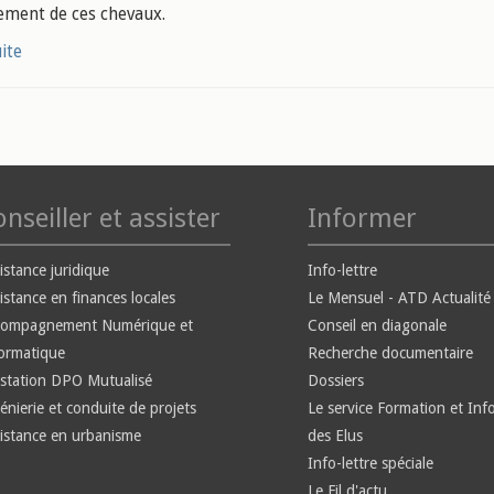
ement de ces chevaux.
uite
nseiller et assister
Informer
istance juridique
Info-lettre
istance en finances locales
Le Mensuel - ATD Actualité
compagnement Numérique et
Conseil en diagonale
ormatique
Recherche documentaire
station DPO Mutualisé
Dossiers
énierie et conduite de projets
Le service Formation et Inf
istance en urbanisme
des Elus
Info-lettre spéciale
Le Fil d'actu