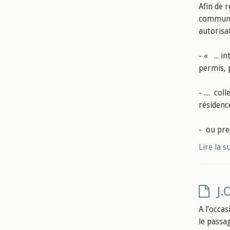
Afin de r
commune o
autorisa
- « ... 
permis, 
- .... c
résidenc
- ou pre
Lire la s
J.
A l’occas
le passa