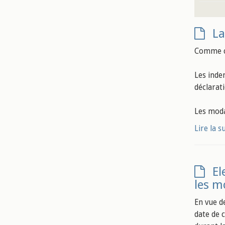
La
Comme ch
Les inde
déclarat
Les moda
Lire la s
El
les m
En vue d
date de 