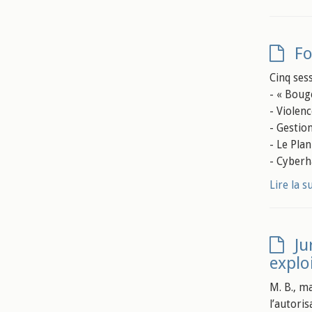
Fo
Cinq ses
- « Boug
- Violen
- Gestion
- Le Pla
- Cyberh
Lire la s
Ju
explo
M. B., m
l’autori