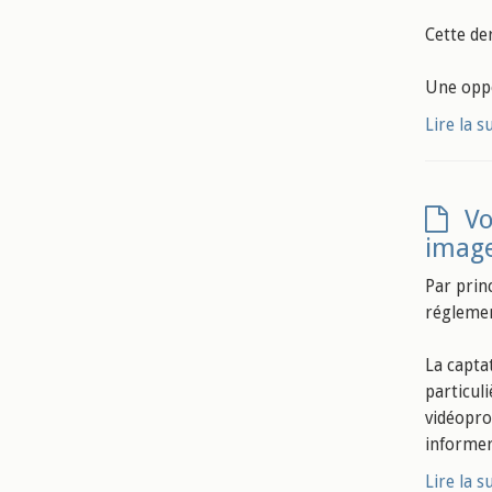
Cette der
Une oppo
Lire la s
Vo
image
Par prin
réglement
La capta
particul
vidéoprot
informer 
Lire la s