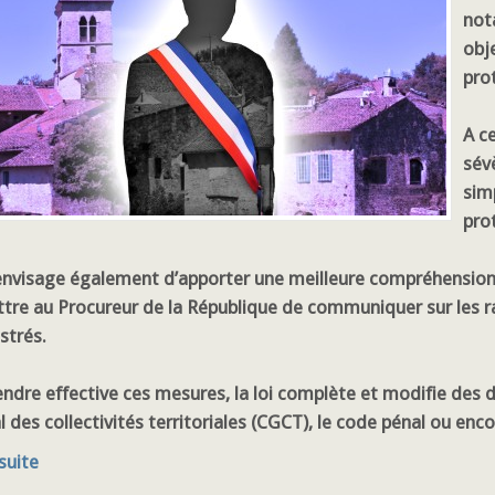
not
obj
pro
A ce
sév
simp
pro
 envisage également d’apporter une meilleure compréhension 
tre au Procureur de la République de communiquer sur les r
strés.
endre effective ces mesures, la loi complète et modifie des 
 des collectivités territoriales (CGCT), le code pénal ou enco
 suite