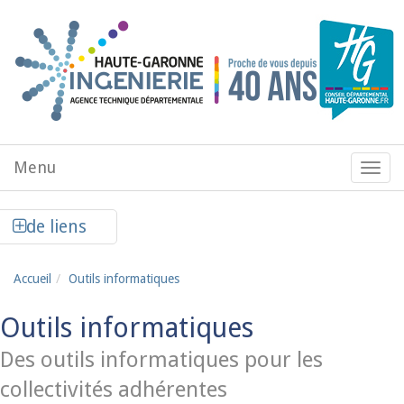
Aller au contenu principal
Menu
Menu
de
navig
Afficher la colonne de liens latéraux
de liens
Accueil
Outils informatiques
Outils informatiques
Des outils informatiques pour les
collectivités adhérentes