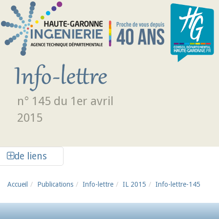
Aller au contenu principal
n° 145 du 1er avril
2015
Afficher la colonne de liens latéraux
de liens
Accueil
Publications
Info-lettre
IL 2015
Info-lettre-145