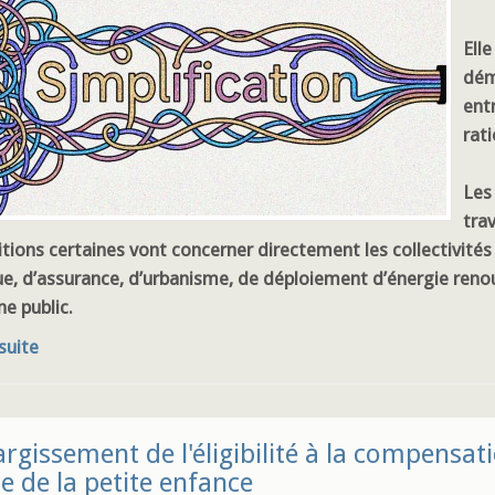
Ell
dém
entr
rat
Les
tra
itions certaines vont concerner directement les collectiv
ue, d’assurance, d’urbanisme, de déploiement d’énergie reno
e public.
 suite
argissement de l'éligibilité à la compensat
ce de la petite enfance