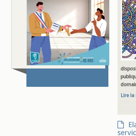
dispos
publiq
domain
Lire la
El
servi