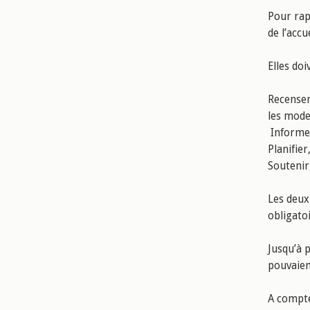
Pour rap
de l’accu
Elles doi
Recenser
les modes
Informer
Planifie
Soutenir
Les deux
obligato
Jusqu’à 
pouvaien
A compte