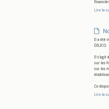
financièr
Lire la s
No
Il a été 
DILICO.
Il s’agit
sur les f
sur les 
établiss
Ce dispo
Lire la s