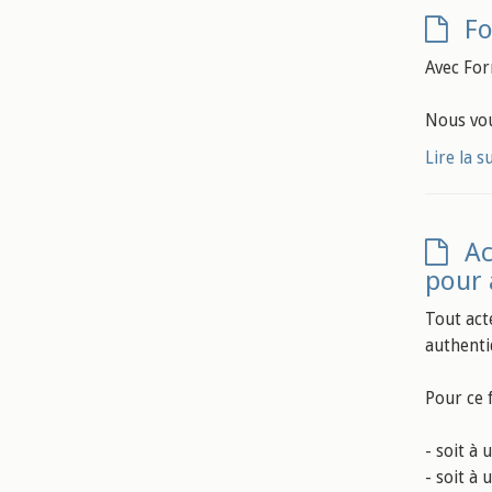
Fo
Avec For
Nous vou
Lire la s
Ac
pour 
Tout act
authentiq
Pour ce f
- soit à 
- soit à 