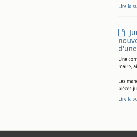
Lire la s
Ju
nouve
d'une
Une comm
maire, a
Les mand
pièces j
Lire la s