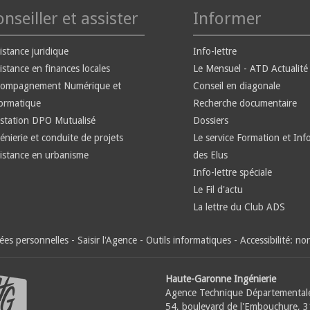
nseiller et assister
Informer
istance juridique
Info-lettre
istance en finances locales
Le Mensuel - ATD Actualité
compagnement Numérique et
Conseil en diagonale
ormatique
Recherche documentaire
station DPO Mutualisé
Dossiers
énierie et conduite de projets
Le service Formation et Inf
istance en urbanisme
des Elus
Info-lettre spéciale
Le Fil d'actu
La lettre du Club ADS
es personnelles
-
Saisir l'Agence
-
Outils informatiques
-
Accessibilité: n
Haute-Garonne Ingénierie
Agence Technique Départemental
54, boulevard de l'Embouchure, 