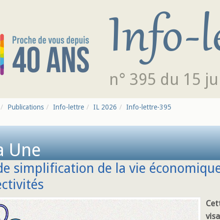
n° 395 du 15 ju
Publications
Info-lettre
IL 2026
Info-lettre-395
a Une
de simplification de la vie économiqu
ectivités
Cett
visa