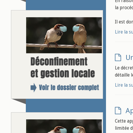
En raiso
la procé
Il est do
Lire la s
Un
Le décre
détaille 
Lire la s
Ap
Cette ap
limitée 