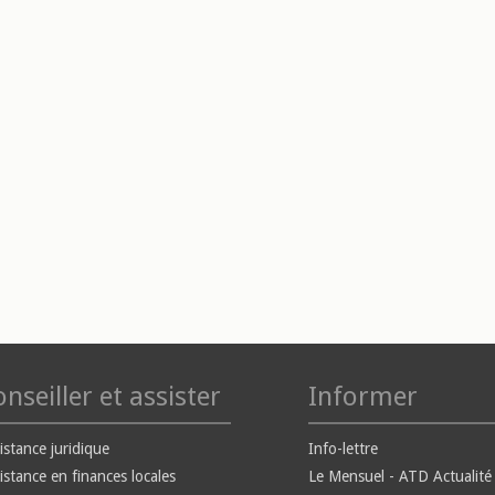
nseiller et assister
Informer
istance juridique
Info-lettre
istance en finances locales
Le Mensuel - ATD Actualité