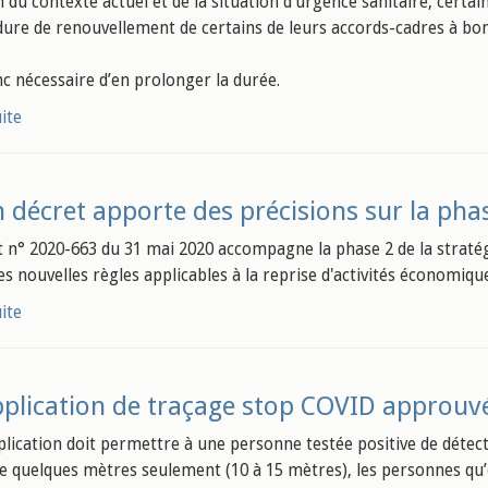
n du contexte actuel et de la situation d'urgence sanitaire, certa
dure de renouvellement de certains de leurs accords-cadres à b
nc nécessaire d’en prolonger la durée.
uite
 décret apporte des précisions sur la ph
t n° 2020-663 du 31 mai 2020 accompagne la phase 2 de la straté
les nouvelles règles applicables à la reprise d'activités économiqu
uite
plication de traçage stop COVID approuvé
plication doit permettre à une personne testée positive de détecte
de quelques mètres seulement (10 à 15 mètres), les personnes qu’el