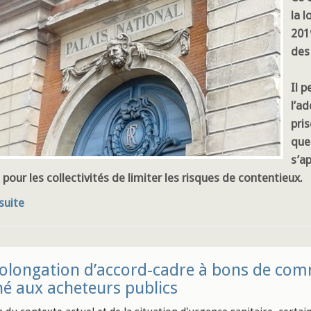
la 
2019
des 
Il 
l’a
pris
ques
s’ap
our les collectivités de limiter les risques de contentieux.
 suite
olongation d’accord-cadre à bons de co
né aux acheteurs publics