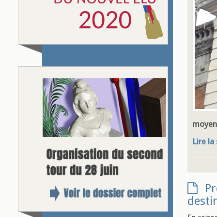
moyen p
Lire la
Pr
desti