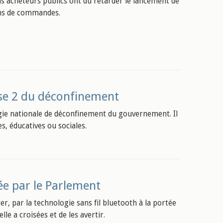
ins acheteurs publics ont dû retarder le lancement de
ons de commandes.
ase 2 du déconfinement
gie nationale de déconfinement du gouvernement. Il
es, éducatives ou sociales.
e par le Parlement
r, par la technologie sans fil bluetooth à la portée
le a croisées et de les avertir.