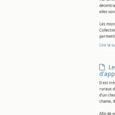
décentra
elles son
Les mont
Collecti
permettr
Lire la s
Le
d'app
Il est t
ruraux d
d’un che
chaine, 
Afin de 