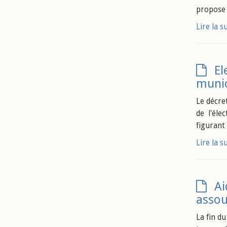
propose 
Lire la s
El
munic
Le décre
de l'éle
figurant
Lire la s
Ai
assou
La fin d