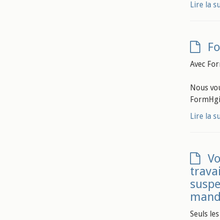
Lire la s
Fo
Avec For
Nous vou
FormHg
Lire la s
Vo
trava
suspe
mand
Seuls les