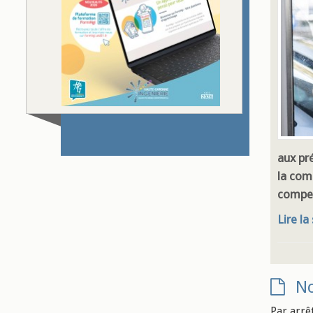
aux pré
la com
compen
Lire la
No
Par arrê