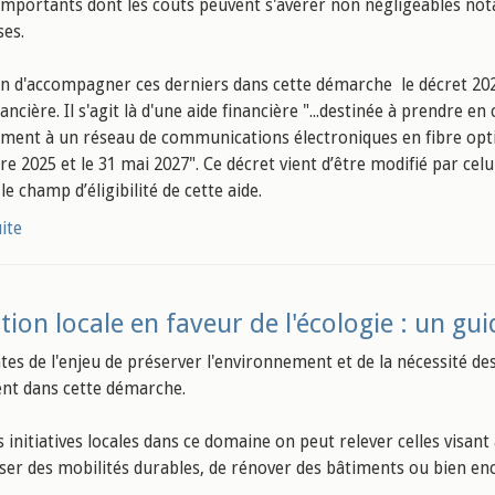
importants dont les coûts peuvent s'avérer non négligeables nota
ses.
fin d'accompagner ces derniers dans cette démarche le décret 2025-
nancière. Il s'agit là d'une aide financière "...destinée à prendre 
ment à un réseau de communications électroniques en fibre optiq
e 2025 et le 31 mai 2027". Ce décret vient d’être modifié par cel
 le champ d’éligibilité de cette aide.
uite
tion locale en faveur de l'écologie : un g
es de l'enjeu de préserver l'environnement et de la nécessité des 
vent dans cette démarche.
s initiatives locales dans ce domaine on peut relever celles visan
iser des mobilités durables, de rénover des bâtiments ou bien en