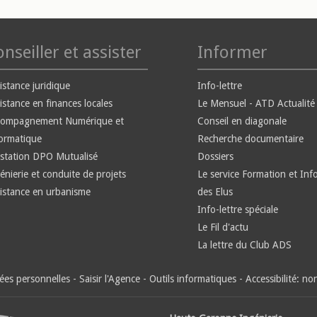
nseiller et assister
Informer
istance juridique
Info-lettre
istance en finances locales
Le Mensuel - ATD Actualité
compagnement Numérique et
Conseil en diagonale
ormatique
Recherche documentaire
station DPO Mutualisé
Dossiers
énierie et conduite de projets
Le service Formation et Inf
istance en urbanisme
des Elus
Info-lettre spéciale
Le Fil d'actu
La lettre du Club ADS
es personnelles
-
Saisir l'Agence
-
Outils informatiques
-
Accessibilité: n