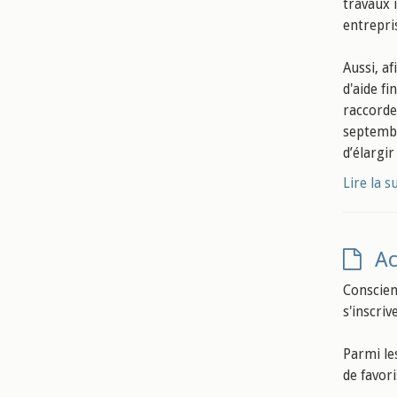
travaux 
entrepri
Aussi, a
d'aide fi
raccorde
septembr
d’élargir
Lire la s
Ac
Conscient
s'inscri
Parmi le
de favor