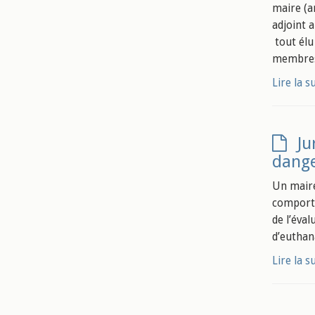
maire (ar
adjoint 
tout élu
membres 
Lire la s
Ju
dange
Un maire 
comporte
de l’éval
d’euthan
Lire la s