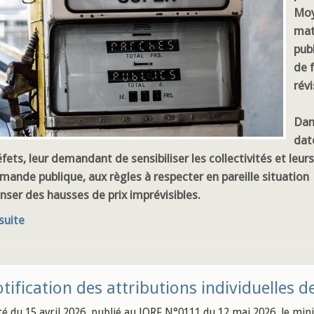
Moy
mat
pub
de f
révi
Dan
dat
fets, leur demandant de sensibiliser les collectivités et leu
mande publique, aux règles à respecter en pareille situatio
ser des hausses de prix imprévisibles.
 suite
tification des attributions individuelles 
té du 15 avril 2026, publié au JORF N°0111 du 12 mai 2026, le min