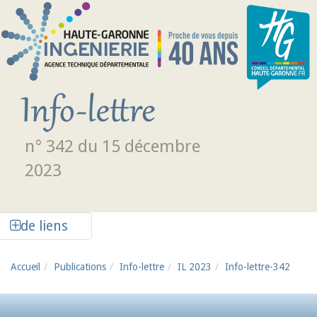
Aller au contenu principal
n° 342 du 15 décembre
2023
Afficher la colonne de liens latéraux
de liens
Accueil
Publications
Info-lettre
IL 2023
Info-lettre-342