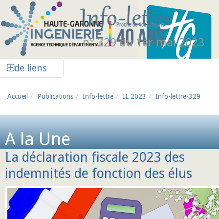
Aller au contenu principal
n° 329 du 1er mai 2023
Afficher la colonne de liens latéraux
de liens
Accueil
Publications
Info-lettre
IL 2023
Info-lettre-329
A la Une
La déclaration fiscale 2023 des
indemnités de fonction des élus