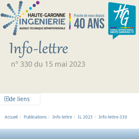
Aller au contenu principal
n° 330 du 15 mai 2023
Afficher la colonne de liens latéraux
de liens
Accueil
Publications
Info-lettre
IL 2023
Info-lettre-330