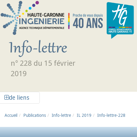
Aller au contenu principal
n° 228 du 15 février
2019
Afficher la colonne de liens latéraux
de liens
Accueil
Publications
Info-lettre
IL 2019
Info-lettre-228