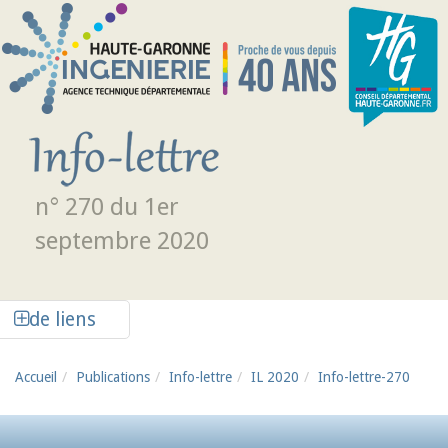
Aller au contenu principal
n° 270 du 1er
septembre 2020
Afficher la colonne de liens latéraux
de liens
Accueil
Publications
Info-lettre
IL 2020
Info-lettre-270