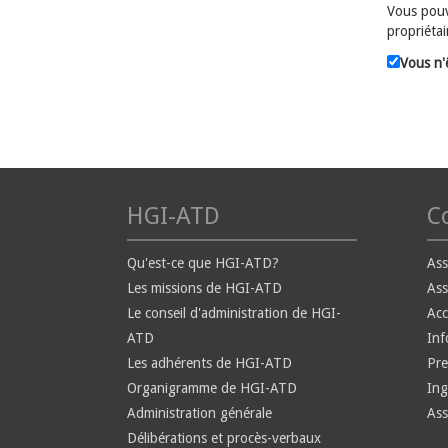
Vous pouv
propriétai
Vous n'
HGI-ATD
Co
Qu'est-ce que HGI-ATD?
Ass
Les missions de HGI-ATD
Ass
Le conseil d'administration de HGI-
Ac
ATD
Inf
Les adhérents de HGI-ATD
Pre
Organigramme de HGI-ATD
Ing
Administration générale
Ass
Délibérations et procès-verbaux