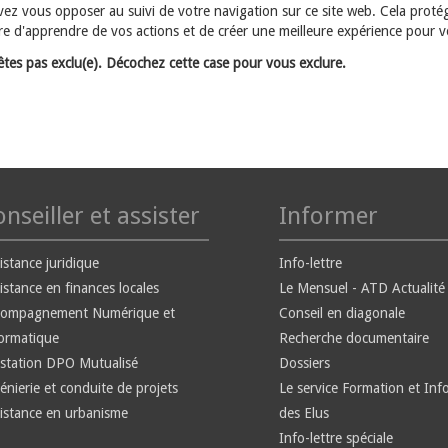
ez vous opposer au suivi de votre navigation sur ce site web. Cela proté
re d'apprendre de vos actions et de créer une meilleure expérience pour vou
êtes pas exclu(e). Décochez cette case pour vous exclure.
nseiller et assister
Informer
istance juridique
Info-lettre
istance en finances locales
Le Mensuel - ATD Actualité
compagnement Numérique et
Conseil en diagonale
ormatique
Recherche documentaire
station DPO Mutualisé
Dossiers
énierie et conduite de projets
Le service Formation et Inf
istance en urbanisme
des Elus
Info-lettre spéciale