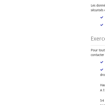
Les donnée
sécurisés
Exerc
Pour tout
contacter
dro
Hau
A l
54 