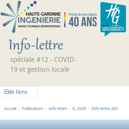
Aller au contenu principal
spéciale #12 - COVID-
19 et gestion locale
Afficher la colonne de liens latéraux
de liens
Accueil
Publications
Info-lettre
IL 2020
Info-lettre-263