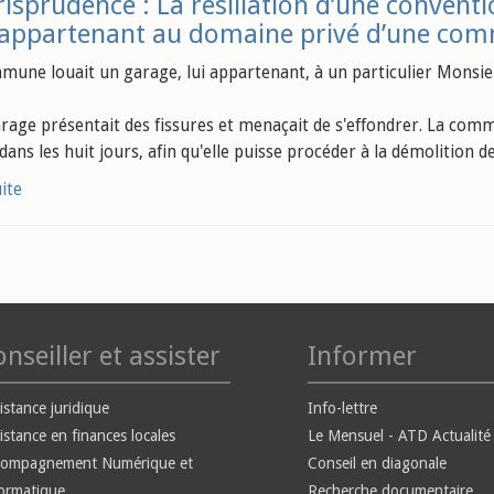
risprudence : La résiliation d’une convent
 appartenant au domaine privé d’une comm
une louait un garage, lui appartenant, à un particulier Monsie
arage présentait des fissures et menaçait de s'effondrer. La co
 dans les huit jours, afin qu'elle puisse procéder à la démolition d
uite
nseiller et assister
Informer
istance juridique
Info-lettre
istance en finances locales
Le Mensuel - ATD Actualité
compagnement Numérique et
Conseil en diagonale
ormatique
Recherche documentaire