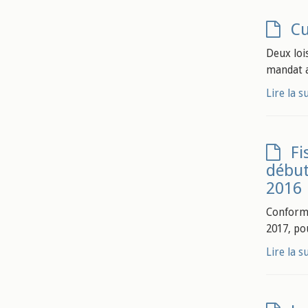
Cu
Deux loi
mandat a
Lire la s
Fi
début
2016
Conformé
2017, po
Lire la s