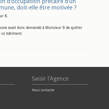
ion d’occupation précaire d’un
une, doit-elle être motivée ?
ur B.
mmune avait donc demandé à Monsieur B de quitter
e ce bâtiment.
Saisir l'Agence
Nous contacter