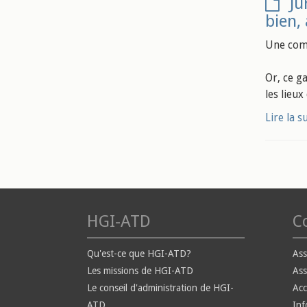
Ju
bien,
Une comm
Or, ce g
les lieux
Lire la s
HGI-ATD
Co
Qu'est-ce que HGI-ATD?
Ass
Les missions de HGI-ATD
Ass
Le conseil d'administration de HGI-
Ac
ATD
Inf