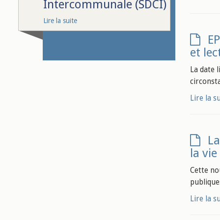
Intercommunale (SDCI)
Lire la suite
EP
et lec
La date l
circonsta
Lire la s
La
la vi
Cette no
publique
Lire la s