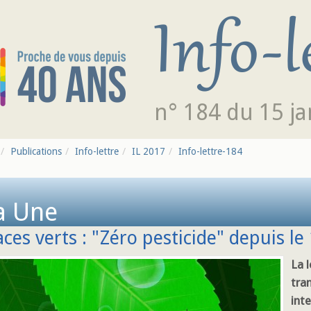
n° 184 du 15 ja
Publications
Info-lettre
IL 2017
Info-lettre-184
a Une
ces verts : "Zéro pesticide" depuis le
La l
tra
inte