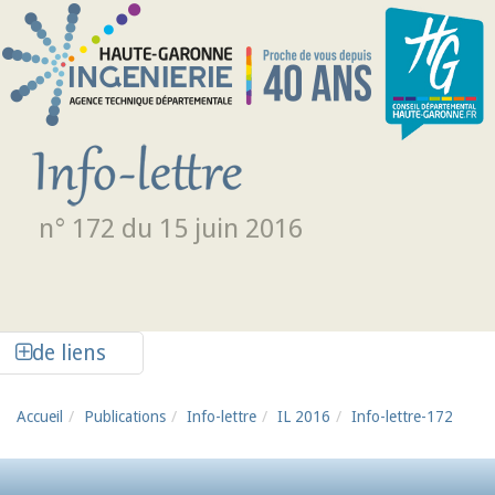
Aller au contenu principal
n° 172 du 15 juin 2016
Afficher la colonne de liens latéraux
de liens
Accueil
Publications
Info-lettre
IL 2016
Info-lettre-172