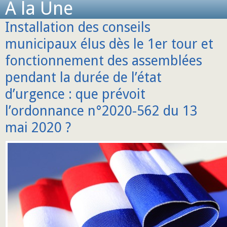
A la Une
Installation des conseils
municipaux élus dès le 1er tour et
fonctionnement des assemblées
pendant la durée de l’état
d’urgence : que prévoit
l’ordonnance n°2020-562 du 13
mai 2020 ?