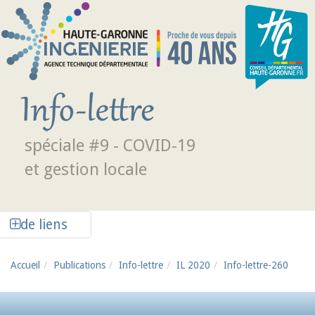
Aller au contenu principal
spéciale #9 - COVID-19
et gestion locale
Afficher la colonne de liens latéraux
de liens
Accueil
Publications
Info-lettre
IL 2020
Info-lettre-260