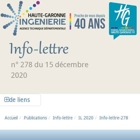
Aller au contenu principal
n° 278 du 15 décembre
2020
Afficher la colonne de liens latéraux
de liens
Accueil
Publications
Info-lettre
IL 2020
Info-lettre-278