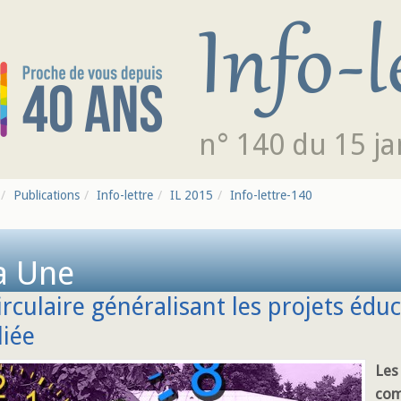
n° 140 du 15 ja
Publications
Info-lettre
IL 2015
Info-lettre-140
a Une
irculaire généralisant les projets éduc
liée
Les 
com