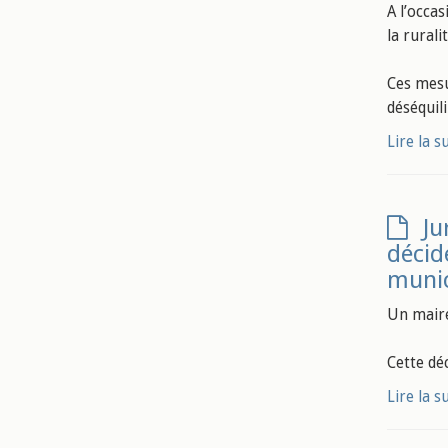
A l’occas
la rural
Ces mesu
déséquili
Lire la s
Ju
décid
munic
Un maire
Cette dé
Lire la s