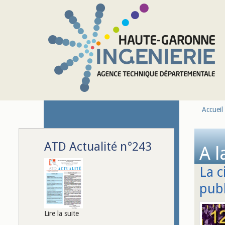
Aller au contenu principal
Accueil
ATD Actualité n°243
A l
La c
pub
Lire la suite