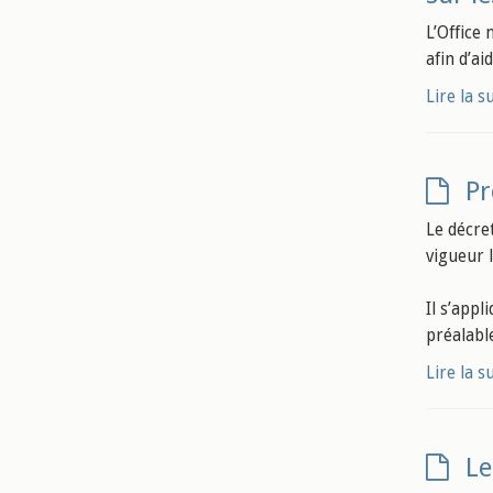
L’Office
afin d’ai
Lire la s
Pr
Le décre
vigueur 
Il s’app
préalabl
Lire la s
Le