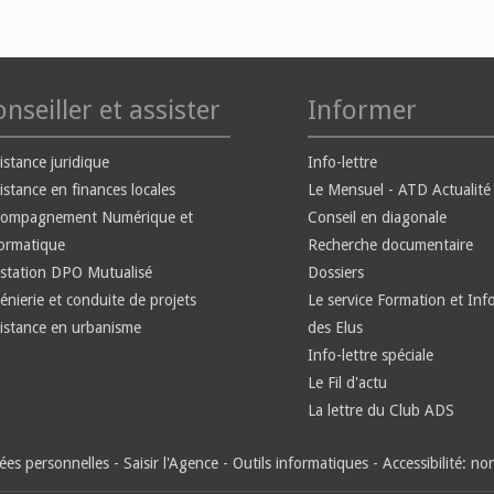
nseiller et assister
Informer
istance juridique
Info-lettre
istance en finances locales
Le Mensuel - ATD Actualité
compagnement Numérique et
Conseil en diagonale
ormatique
Recherche documentaire
station DPO Mutualisé
Dossiers
énierie et conduite de projets
Le service Formation et Inf
istance en urbanisme
des Elus
Info-lettre spéciale
Le Fil d'actu
La lettre du Club ADS
es personnelles
-
Saisir l'Agence
-
Outils informatiques
-
Accessibilité: n