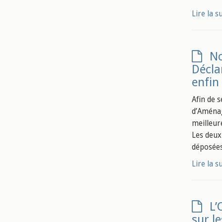
Lire la s
No
Décla
enfin
Afin de 
d’Aménag
meilleur
Les deux
déposées
Lire la s
L’
sur l