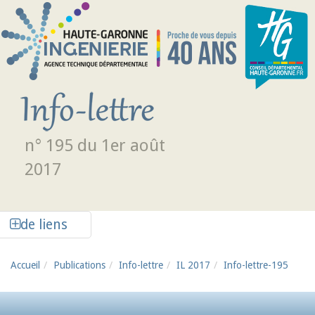
Aller au contenu principal
n° 195 du 1er août
2017
Afficher la colonne de liens latéraux
de liens
Accueil
Publications
Info-lettre
IL 2017
Info-lettre-195