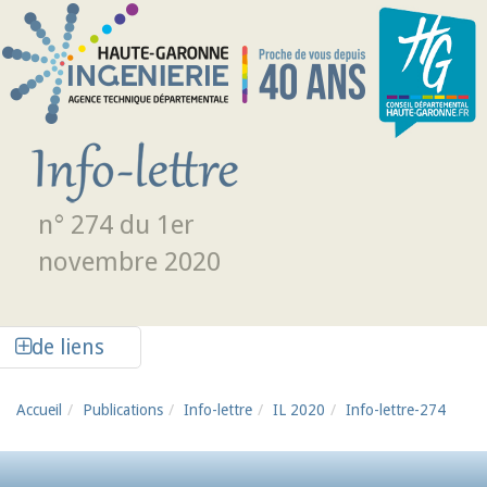
Aller au contenu principal
n° 274 du 1er
novembre 2020
Afficher la colonne de liens latéraux
de liens
Accueil
Publications
Info-lettre
IL 2020
Info-lettre-274