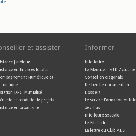
uite
nseiller et assister
Informer
istance juridique
Info-lettre
istance en finances locales
Le Mensuel - ATD Actualité
compagnement Numérique et
Conseil en diagonale
ormatique
Recherche documentaire
station DPO Mutualisé
Dossiers
énierie et conduite de projets
Le service Formation et Inf
istance en urbanisme
des Elus
Info-lettre spéciale
Le Fil d'actu
La lettre du Club ADS