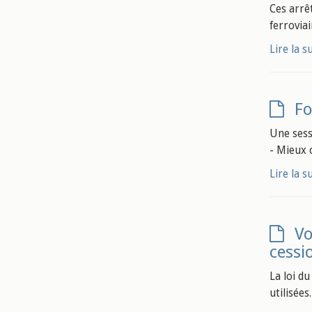
Ces arrê
ferrovia
Lire la s
Fo
Une sess
- Mieux c
Lire la s
Vo
cessi
La loi du
utilisées.