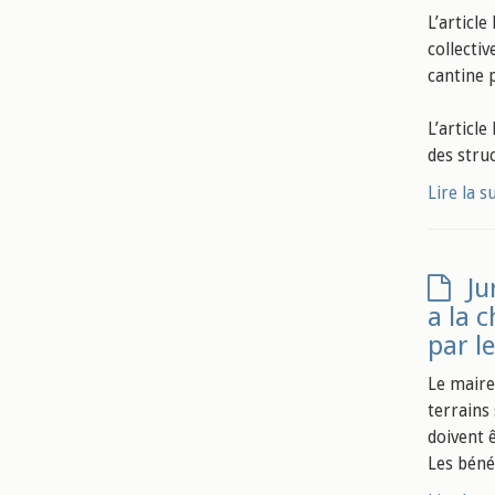
L’articl
collecti
cantine 
L’articl
des struc
Lire la s
Ju
a la 
par l
Le maire
terrains
doivent 
Les bénéf