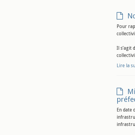
No
Pour rapp
collectiv
Il s’agit
collecti
Lire la s
Mi
préfe
En date 
infrastr
infrastr