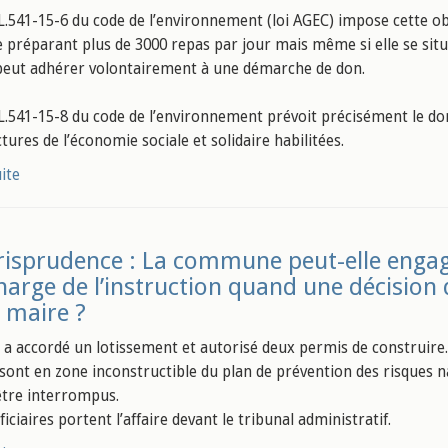
e L.541-15-6 du code de l’environnement (loi AGEC) impose cette o
ve préparant plus de 3000 repas par jour mais même si elle se sit
peut adhérer volontairement à une démarche de don.
e L.541-15-8 du code de l’environnement prévoit précisément le don
tures de l’économie sociale et solidaire habilitées.
uite
risprudence : La commune peut-elle engager
charge de l’instruction quand une décision 
e maire ?
 a accordé un lotissement et autorisé deux permis de construire. P
 sont en zone inconstructible du plan de prévention des risques na
être interrompus.
iciaires portent l’affaire devant le tribunal administratif.