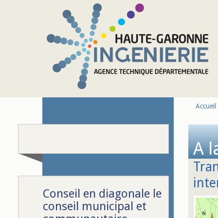
Aller au contenu principal
Accueil
A l
Tran
int
Conseil en diagonale le
conseil municipal et