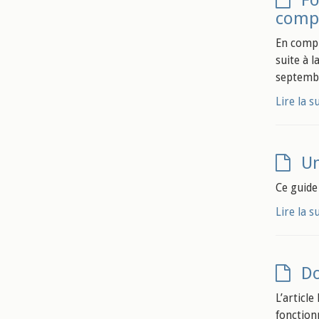
Fo
comp
En compl
suite à l
septembr
Lire la s
Un
Ce guide
Lire la s
Do
L’article
fonction