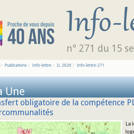
n° 271 du 15 s
Publications
Info-lettre
IL 2020
Info-lettre-271
a Une
sfert obligatoire de la compétence 
ercommunalités
La 
log