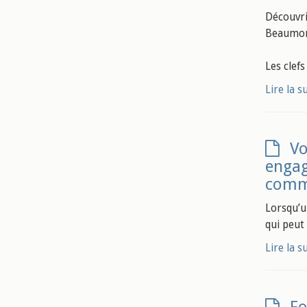
Découvri
Beaumont
Les clefs
Lire la s
Vo
engag
commu
Lorsqu’un
qui peut
Lire la s