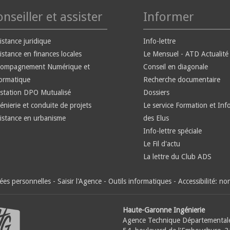
nseiller et assister
Informer
istance juridique
Info-lettre
istance en finances locales
Le Mensuel - ATD Actualité
compagnement Numérique et
Conseil en diagonale
ormatique
Recherche documentaire
station DPO Mutualisé
Dossiers
énierie et conduite de projets
Le service Formation et Inf
istance en urbanisme
des Elus
Info-lettre spéciale
Le Fil d'actu
La lettre du Club ADS
es personnelles
-
Saisir l'Agence
-
Outils informatiques
-
Accessibilité: n
Haute-Garonne Ingénierie
Agence Technique Départemental