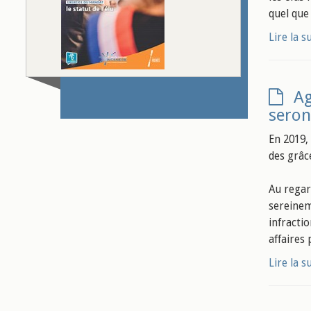
quel que
Lire la s
Ag
seron
En 2019, 
des grâce
Au regard
sereineme
infracti
affaires
Lire la s