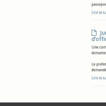
passepor
Lire la s
Ju
d’off
Une comm
domaine
Le préfe
demandé 
Lire la s