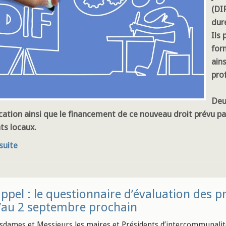
(DI
dur
Ils 
for
ains
pro
Deu
cation ainsi que le financement de ce nouveau droit prévu par
s locaux.
 suite
ppel : le questionnaire d’évaluation des pr
’au 2 septembre prochain
dames et Messieurs les maires et Présidents d’intercommunalit