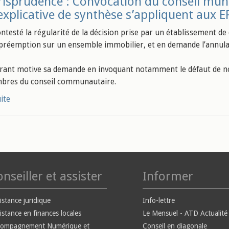
risprudence : Convocation du conseil munici
explicative de synthèse s’appliquent aux E
ontesté la régularité de la décision prise par un établissement 
 préemption sur un ensemble immobilier, et en demande l’annula
rant motive sa demande en invoquant notamment le défaut de not
bres du conseil communautaire.
uite
nseiller et assister
Informer
istance juridique
Info-lettre
istance en finances locales
Le Mensuel - ATD Actualité
compagnement Numérique et
Conseil en diagonale