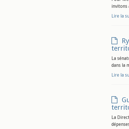
invitons 
Lire la s
Ry
territ
La sénat
dans la 
Lire la s
Gu
territ
La Direc
dépenses 