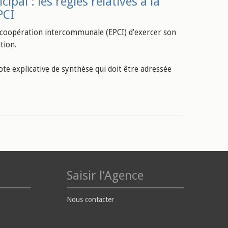
pal : les règles relatives à la
PCI
de coopération intercommunale (EPCI) d’exercer son
tion.
e explicative de synthèse qui doit être adressée
Saisir l'Agence
Nous contacter