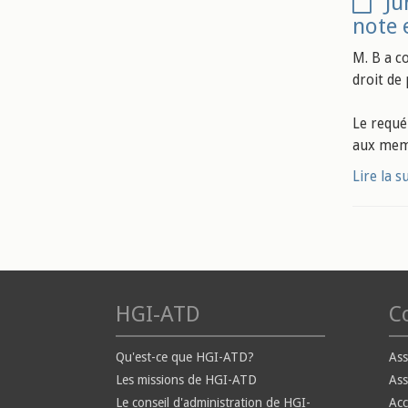
Ju
note 
M. B a c
droit de
Le requé
aux mem
Lire la s
HGI-ATD
Co
Qu'est-ce que HGI-ATD?
Ass
Les missions de HGI-ATD
Ass
Le conseil d'administration de HGI-
Ac