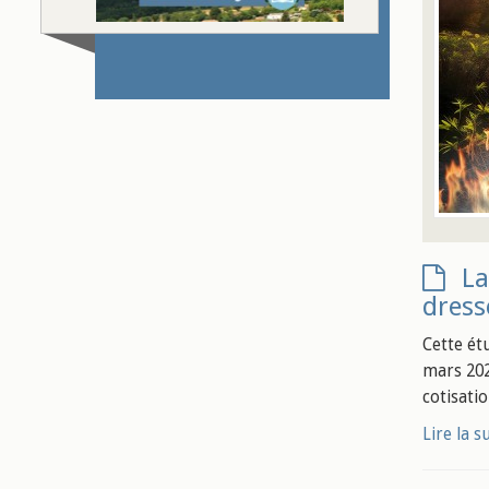
La
dress
Cette ét
mars 202
cotisatio
Lire la s