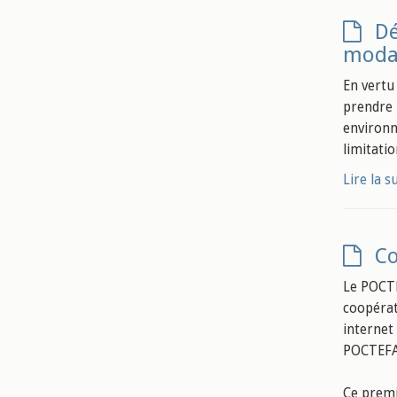
Dé
modal
En vertu 
prendre 
environn
limitati
Lire la s
Co
Le POCT
coopérati
internet
POCTEFA
Ce premi