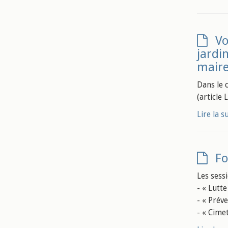
Vo
jardi
maire
Dans le 
(article 
Lire la s
Fo
Les sess
- « Lutte
- « Préve
- « Cimet