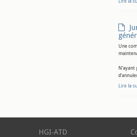
Lire la s
Ju
génér
Une comm
maintena
N’ayant 
d’annule
Lire la s
HGI-ATD
Co