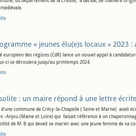
une, du département de la Creuse, a décidé, de manière original
 médiévale.
uite
ogramme « jeunes élu(e)s locaux » 2023 : 
é européen des régions (CdR) lance un nouvel appel à candidatu
lui-ci se déroulera jusqu’au printemps 2024.
uite
solite : un maire répond à une lettre écrit
 d'une commune de Crécy-la-Chapelle ( Seine et Marne) avait écr
 -Anjou (Maine et Loire) qui faisait référence à un chaperonnage
bilité de M. B qui devait se marier avec une jeune femme de sa 
uite