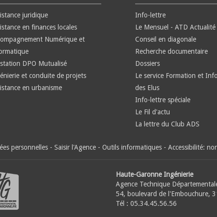
istance juridique
Info-lettre
istance en finances locales
Le Mensuel - ATD Actualité
compagnement Numérique et
Conseil en diagonale
ormatique
Recherche documentaire
station DPO Mutualisé
Dossiers
énierie et conduite de projets
Le service Formation et Inf
istance en urbanisme
des Elus
Info-lettre spéciale
Le Fil d'actu
La lettre du Club ADS
es personnelles
-
Saisir l'Agence
-
Outils informatiques
-
Accessibilité: n
Haute-Garonne Ingénierie
Agence Technique Départemental
54, boulevard de l'Embouchure, 
Tél : 05.34.45.56.56