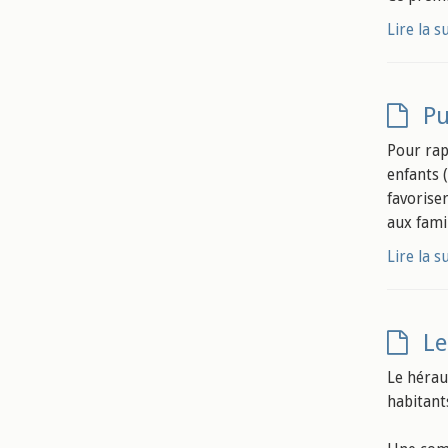
Lire la s
Pu
Pour rapp
enfants (
favorise
aux famil
Lire la s
Le
Le hérau
habitant