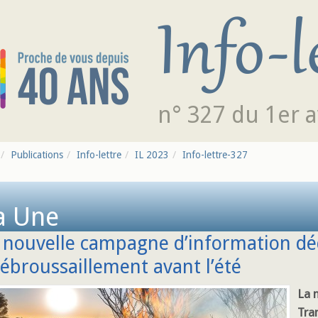
n° 327 du 1er a
Publications
Info-lettre
IL 2023
Info-lettre-327
a Une
nouvelle campagne d’information déd
ébroussaillement avant l’été
La 
Tra