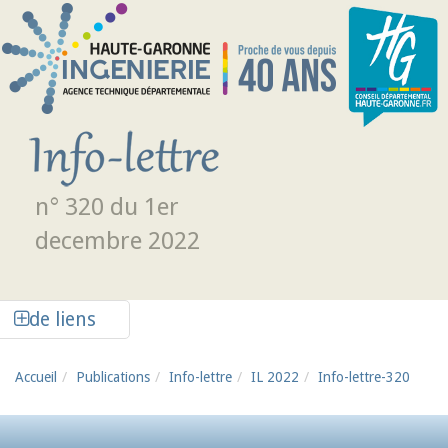
Aller au contenu principal
n° 320 du 1er
decembre 2022
Afficher la colonne de liens latéraux
de liens
Accueil
Publications
Info-lettre
IL 2022
Info-lettre-320