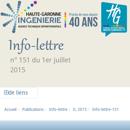
Aller au contenu principal
n° 151 du 1er juillet
2015
Afficher la colonne de liens latéraux
de liens
Accueil
Publications
Info-lettre
IL 2015
Info-lettre-151