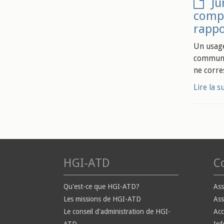
Ju
compr
rappo
Un usage
communes
ne corre
Lire la s
HGI-ATD
Co
Qu'est-ce que HGI-ATD?
Ass
Les missions de HGI-ATD
Ass
Le conseil d'administration de HGI-
Ac