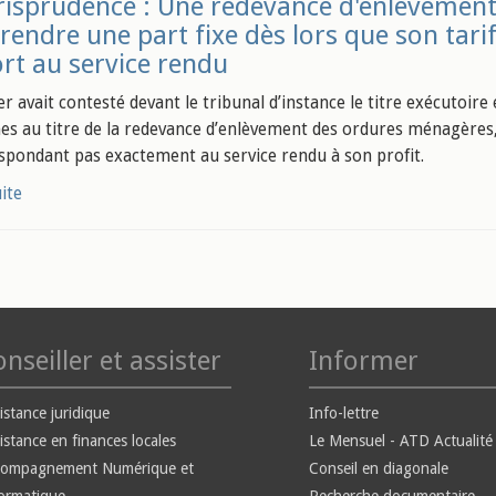
risprudence : Une redevance d'enlèvemen
endre une part fixe dès lors que son tari
rt au service rendu
r avait contesté devant le tribunal d’instance le titre exécuto
 au titre de la redevance d’enlèvement des ordures ménagères, a
spondant pas exactement au service rendu à son profit.
uite
nseiller et assister
Informer
istance juridique
Info-lettre
istance en finances locales
Le Mensuel - ATD Actualité
compagnement Numérique et
Conseil en diagonale