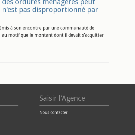
t des ordures ménagères peut
f n'est pas disproportionné par
ire émis à son encontre par une communauté de
u motif que le montant dont il devait s’acquitter
Saisir l'Agence
Nous contacter