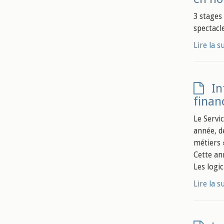
3 stages
spectacl
Lire la s
In
finan
Le Servi
année, d
métiers 
Cette an
Les logic
Lire la s