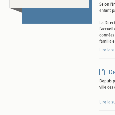
Selon l’I
enfant p
La Direc
l’accueil
données 
familiale
Lire la s
De
Depuis p
ville des
Lire la s