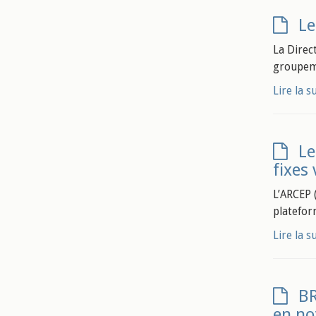
Le
La Direc
groupeme
Lire la s
Le
fixes
L’ARCEP 
plateform
Lire la s
BR
en n