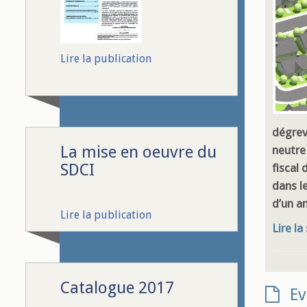
Lire la publication
dégrev
La mise en oeuvre du
neutre
SDCI
fiscal
dans l
d’un an
Lire la publication
Lire la
Catalogue 2017
Ev