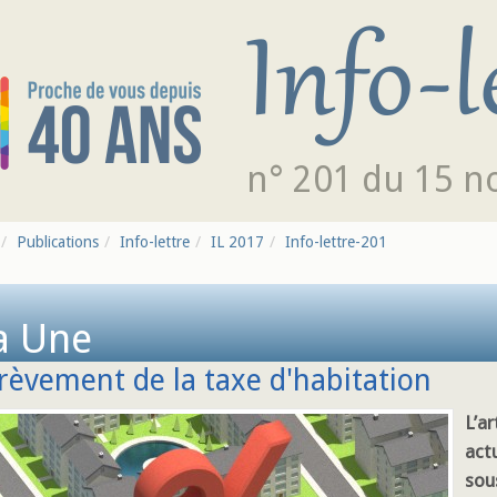
n° 201 du 15 
Publications
Info-lettre
IL 2017
Info-lettre-201
a Une
èvement de la taxe d'habitation
L’ar
act
sou