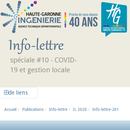
Aller au contenu principal
spéciale #10 - COVID-
19 et gestion locale
Afficher la colonne de liens latéraux
de liens
Accueil
Publications
Info-lettre
IL 2020
Info-lettre-261