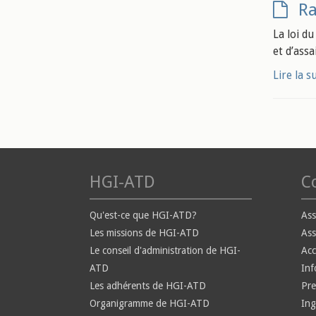
Ra
La loi d
et d’assa
Lire la s
HGI-ATD
Co
Qu'est-ce que HGI-ATD?
Ass
Les missions de HGI-ATD
Ass
Le conseil d'administration de HGI-
Ac
ATD
Inf
Les adhérents de HGI-ATD
Pre
Organigramme de HGI-ATD
Ing