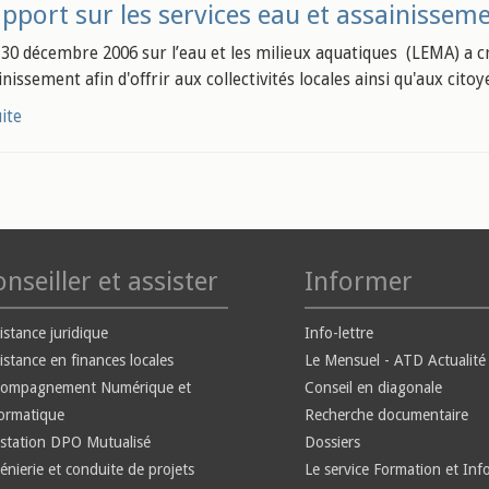
pport sur les services eau et assainissem
u 30 décembre 2006 sur l’eau et les milieux aquatiques (LEMA) a cr
inissement afin d'offrir aux collectivités locales ainsi qu'aux ci
uite
nseiller et assister
Informer
istance juridique
Info-lettre
istance en finances locales
Le Mensuel - ATD Actualité
compagnement Numérique et
Conseil en diagonale
ormatique
Recherche documentaire
station DPO Mutualisé
Dossiers
énierie et conduite de projets
Le service Formation et Inf