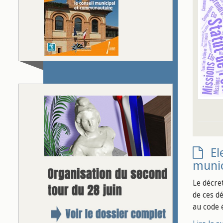
El
munic
Le décre
de ces d
au code 