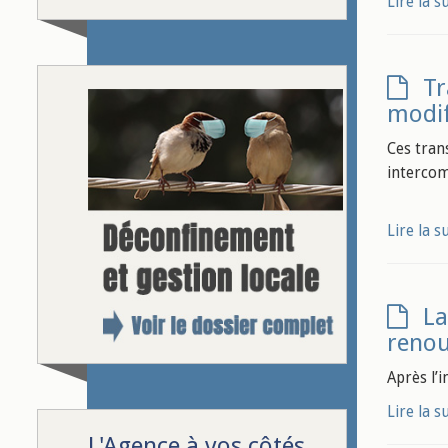
Lire la s
Tr
modif
Ces tran
intercom
Lire la s
La
reno
Après l’
Lire la s
L'Agence à vos côtés