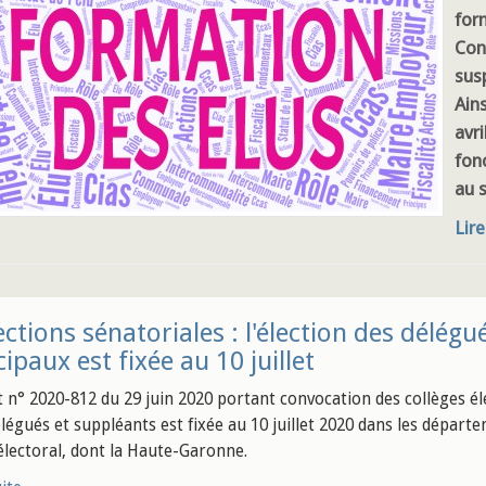
form
Con
sus
Ain
avr
fon
au s
Lire
ections sénatoriales : l'élection des délég
ipaux est fixée au 10 juillet
t n° 2020-812 du 29 juin 2020 portant convocation des collèges él
élégués et suppléants est fixée au 10 juillet 2020 dans les départ
électoral, dont la Haute-Garonne.