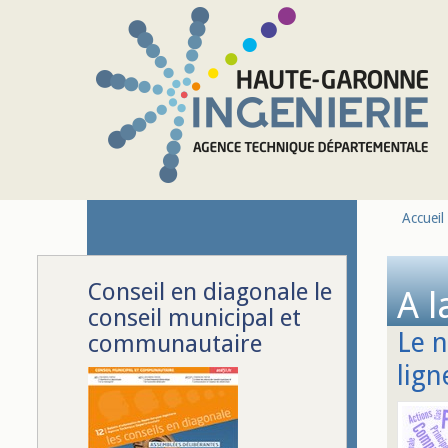
Aller au contenu principal
Accueil
Conseil en diagonale le
A l
conseil municipal et
Le n
communautaire
lign