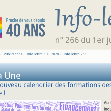
n° 266 du 1er j
Publications
Info-lettre
IL 2020
Info-lettre-266
a Une
ouveau calendrier des formations des
e !
Au 
ind