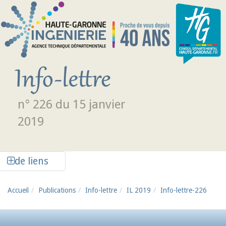
Aller au contenu principal
n° 226 du 15 janvier
2019
Afficher la colonne de liens latéraux
de liens
Accueil
Publications
Info-lettre
IL 2019
Info-lettre-226