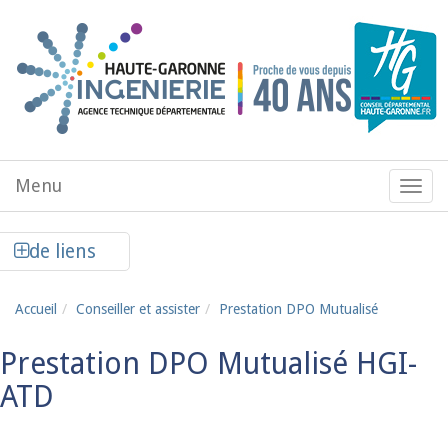
Aller au contenu principal
Menu
Menu
de
navig
Afficher la colonne de liens latéraux
de liens
Accueil
Conseiller et assister
Prestation DPO Mutualisé
Prestation DPO Mutualisé HGI-
ATD