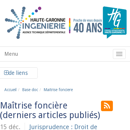
Aller au contenu principal
Menu
Menu
de
navig
Afficher la colonne de liens latéraux
de liens
Accueil
Base doc
Maitrise fonciere
Maîtrise foncière
15 déc.
Jurisprudence : Droit de