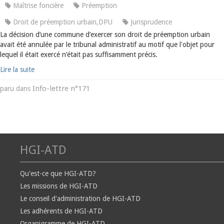
Maîtrise foncière
Préemption
Droit de préemption urbain,DPU
Jurisprudence
La décision d’une commune d’exercer son droit de préemption urbain
avait été annulée par le tribunal administratif au motif que l'objet pour
lequel il était exercé n’était pas suffisamment précis.
Lire la suite
Info-lettre n°171
paru dans
HGI-ATD
Qu'est-ce que HGI-ATD?
Les missions de HGI-ATD
Le conseil d'administration de HGI-ATD
Les adhérents de HGI-ATD
Organigramme de HGI-ATD