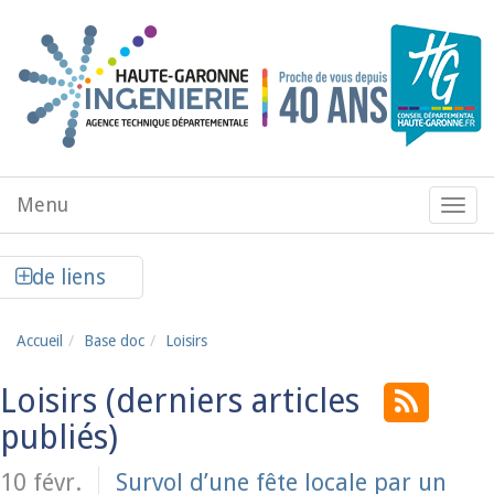
Aller au contenu principal
Menu
Menu
de
navig
Afficher la colonne de liens latéraux
de liens
Accueil
Base doc
Loisirs
Loisirs
10 févr.
Survol d’une fête locale par un