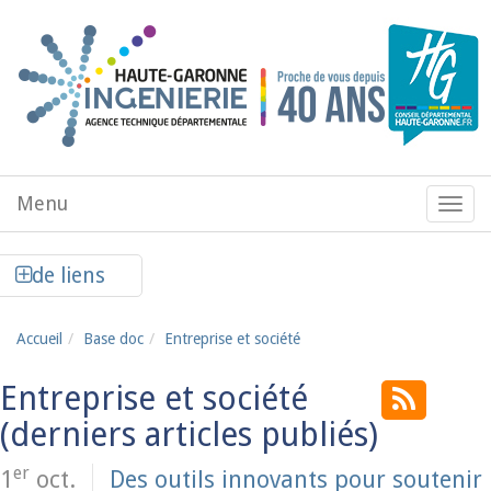
Aller au contenu principal
Menu
Menu
de
navig
Afficher la colonne de liens latéraux
de liens
Accueil
Base doc
Entreprise et société
Entreprise et société
er
1
oct.
Des outils innovants pour soutenir