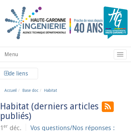
Aller au contenu principal
Menu
Menu
de
navig
Afficher la colonne de liens latéraux
de liens
Accueil
Base doc
Habitat
Habitat
er
1
déc.
Vos questions/Nos réponses :