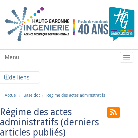
Aller au contenu principal
Menu
Menu
de
navig
Afficher la colonne de liens latéraux
de liens
Accueil
Base doc
Regime des actes administratifs
Régime des actes
administratifs