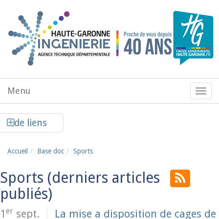
Aller au contenu principal
Menu
Menu
de
navig
Afficher la colonne de liens latéraux
de liens
Accueil
Base doc
Sports
Sports
er
1
sept.
La mise a disposition de cages de